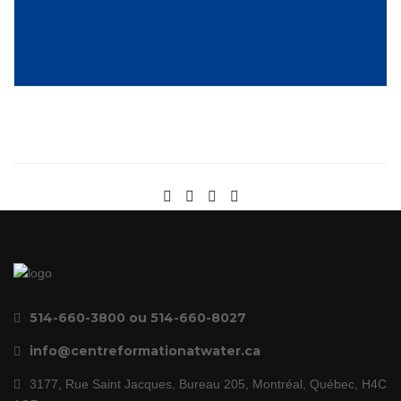
514-660-3800 ou 514-660-8027
info@centreformationatwater.ca
3177, Rue Saint Jacques, Bureau 205, Montréal, Québec, H4C