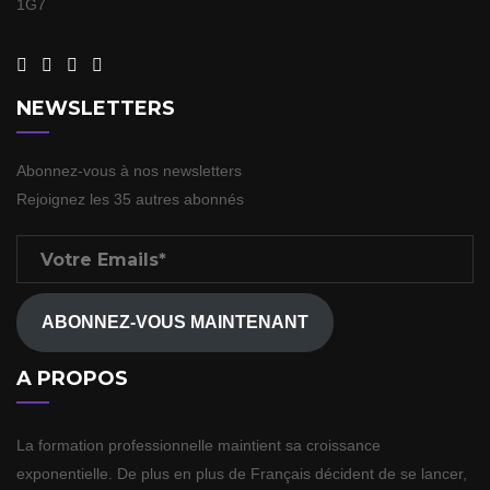
1G7
NEWSLETTERS
Abonnez-vous à nos newsletters
Rejoignez les 35 autres abonnés
Votre
Emails*
ABONNEZ-VOUS MAINTENANT
A PROPOS
La formation professionnelle maintient sa croissance
exponentielle. De plus en plus de Français décident de se lancer,