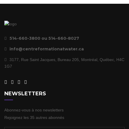
514-660-3800 ou 514-660-8027
info@centreformationatwater.ca
3177, Rue Saint Jacques, Bureau 205, Montréal, Québec, H4C
1G7
NEWSLETTERS
Abonnez-vous à nos newsletters
Rejoignez les 35 autres abonnés
Votre